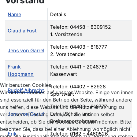
Vorstand
Name
Details
Telefon: 04458 - 8309152
Claudia Fust
1. Vorsitzende
Telefon: 04403 - 818777
Jens von Garrel
2. Vorsitzender
Frank
Telefon: 0441 - 2048767
Hoopmann
Kassenwart
Wir benutzen Cookies
Telefon: 04402 - 82928
Rudolf Albrecht
Wir nutzen Cookies auf unserer Website. Einige von ihnen
Sportwart
sind essenziell für den Betrieb der Seite, während andere
Telefon: 04403 - 818777
uns helfen, diese Website und die Nutzererfahrung zu
Jens von Garrel
Lehr-, Schul-, und
verbessern (Tracking Cookies). Sie können selbst
Breitensportobmann
entscheiden, ob Sie die Cookies zulassen möchten. Bitte
beachten Sie, dass bei einer Ablehnung womöglich nicht
Erik
Telefon: 0162 - 4460526
mehr alle Funktionalitäten der Seite zur Verfügung stehen.