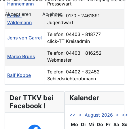
Hannemann
Pressewart
Akzeptieren
Ablehnen
Pascal
Telefon: 0170 - 2461891
Wildemann
Jugendwart
Telefon: 04403 - 818777
Jens von Garrel
click-TT Kreisadmin
Telefon: 04403 - 816252
Marco Bruns
Webmaster
Telefon: 04402 - 82452
Ralf Kobbe
Schiedsrichterobmann
Kontakte,
Der TTKV bei
Kalender
Facebook !
<<
<
August 2026
>
>>
Mo
Di
Mi
Do
Fr
Sa
So