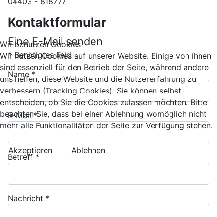
04403 - 818777
Kontaktformular
Eine E-Mail senden
Wir benutzen Cookies
*
Benötigtes Feld
Wir nutzen Cookies auf unserer Website. Einige von ihnen
sind essenziell für den Betrieb der Seite, während andere
Name
*
uns helfen, diese Website und die Nutzererfahrung zu
verbessern (Tracking Cookies). Sie können selbst
entscheiden, ob Sie die Cookies zulassen möchten. Bitte
beachten Sie, dass bei einer Ablehnung womöglich nicht
E-Mail
*
mehr alle Funktionalitäten der Seite zur Verfügung stehen.
Akzeptieren
Ablehnen
Betreff
*
Nachricht
*