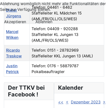
Ablehnung womöglich nicht mehr alle Funktionalitäten der
Telefon: 04461 - 6462
Seite zur Verfügung stehen.
Dieter
Staffelleiter KL Mädchen 15
Jürgens
(AML/FRI/OLL/OLS/WES)
Akzeptieren
Ablehnen
Telefon: 04409 - 920288
Marcel
Staffelleiter KL Jungen 13
Wilken
(AML/FRI/OLS/WES)
Ricardo
Telefon: 0151 - 28782969
Treskow
Staffelleiter KKL Jungen 13 (AML)
Justin
Telefon: 0176 - 58879787
Petrick
Pokalbeauftragter
Kontakte,
Der TTKV bei
Kalender
Facebook !
<<
<
Dezember 2023
>