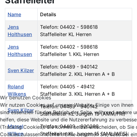
Staffelleiter
Name
Details
Jens
Telefon: 04402 - 598618
Holthusen
Staffelleiter KL Herren
Jens
Telefon: 04402 - 598618
Holthusen
Staffelleiter 1. KKL Herren
Telefon: 04489 - 940142
Sven Kilzer
Staffelleiter 2. KKL Herren A + B
Roland
Telefon: 04405 - 49412
Wilkens
Staffelleiter 3. KKL Herren A + B
Wir benutzen Cookies
Wir nutzen Cookies auf unserer Website. Einige von ihnen
Telefon: 04489 - 940142
Sven Kilzer
sind essenziell für den Betrieb der Seite, während andere u
Staffelleiter KL Jungen 19 (AMM/FRI)
helfen, diese Website und die Nutzererfahrung zu verbesse
Marcel
Telefon: 04409 - 920288
(Tracking Cookies). Sie können selbst entscheiden, ob Sie 
Wilken
Staffelleiter KL Jungen 15 (AML/WES)
Cookies zulassen möchten. Bitte beachten Sie, dass bei ei