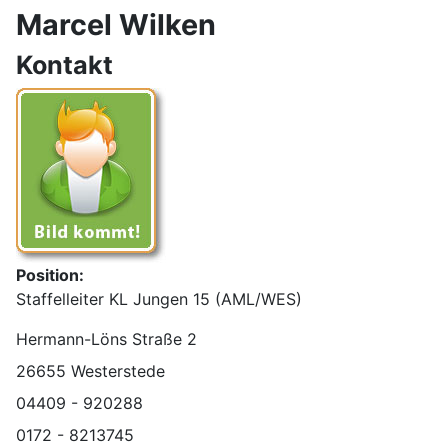
Marcel Wilken
Kontakt
Position:
Staffelleiter KL Jungen 15 (AML/WES)
Adresse:
Hermann-Löns Straße 2
26655 Westerstede
Telefon:
04409 - 920288
Mobil:
0172 - 8213745