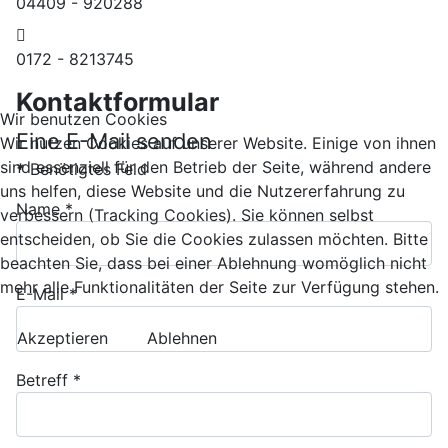
04409 - 920288
Mobil:
0172 - 8213745
Kontaktformular
Wir benutzen Cookies
Eine E-Mail senden
Wir nutzen Cookies auf unserer Website. Einige von ihnen
sind essenziell für den Betrieb der Seite, während andere
*
Benötigtes Feld
uns helfen, diese Website und die Nutzererfahrung zu
Name
*
verbessern (Tracking Cookies). Sie können selbst
entscheiden, ob Sie die Cookies zulassen möchten. Bitte
beachten Sie, dass bei einer Ablehnung womöglich nicht
mehr alle Funktionalitäten der Seite zur Verfügung stehen.
E-Mail
*
Akzeptieren
Ablehnen
Betreff
*