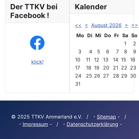
Der TTKV bei
Kalender
Facebook !
<<
<
August 2026
>
>>
Mo
Di
Mi
Do
Fr
Sa
So
1
2
3
4
5
6
7
8
9
10
11
12
13
14
15
16
klick!
17
18
19
20
21
22
23
24
25
26
27
28
29
30
31
© 2025 TTKV Ammerland e.V. / -
Sitemap
- /
-
Impressum
- / -
Datenschutzerklärung
-