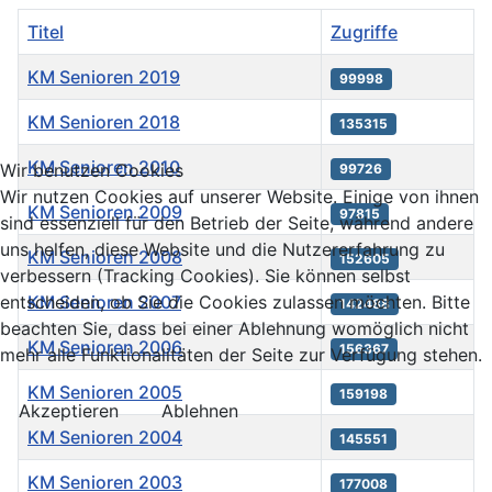
Titel
Zugriffe
KM Senioren 2019
99998
KM Senioren 2018
135315
KM Senioren 2010
Wir benutzen Cookies
99726
Wir nutzen Cookies auf unserer Website. Einige von ihnen
KM Senioren 2009
97815
sind essenziell für den Betrieb der Seite, während andere
uns helfen, diese Website und die Nutzererfahrung zu
KM Senioren 2008
152605
verbessern (Tracking Cookies). Sie können selbst
KM Senioren 2007
entscheiden, ob Sie die Cookies zulassen möchten. Bitte
142488
beachten Sie, dass bei einer Ablehnung womöglich nicht
KM Senioren 2006
156367
mehr alle Funktionalitäten der Seite zur Verfügung stehen.
KM Senioren 2005
159198
Akzeptieren
Ablehnen
KM Senioren 2004
145551
KM Senioren 2003
177008