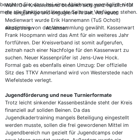
beachten Sie, dass bei einer Ablehnung womöglich nicht
Wahl. Der Kreisverband bedankt sich ganz herzlich für
mehr alle Funktionalitäten der Seite zur Verfügung stehen.
die langjährige und engagierte Arbeit. Als neuer
Medienwart wurde Erik Hannemann (TuS Ocholt)
einstimmig von der Versammlung gewählt. Kassenwart
Akzeptieren
Ablehnen
Frank Hoopmann wird das Amt für ein weiteres Jahr
fortführen. Der Kreisverband ist somit aufgerufen,
zeitnah nach einer Nachfolge für den Kassenwart zu
suchen. Neuer Kassenprüfer ist Jens-Uwe Hock.
Formal gab es ebenfalls einen Umzug: Der offizielle
Sitz des TTKV Ammerland wird von Westerstede nach
Wiefelstede verlegt.
Jugendförderung und neue Turnierformate
Trotz leicht sinkender Kassenbestände steht der Kreis
finanziell auf soliden Beinen. Da das
Jugendkadertraining mangels Beteiligung eingestellt
werden musste, sollen die frei gewordenen Mittel im
Jugendbereich nun gezielt für Jugendcamps oder