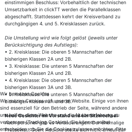
einstimmigen Beschluss: Vorbehaltlich der technischen
Umsetzbarkeit in clickTT werden die Parallelklassen
abgeschafft. Stattdessen kehrt der Kreisverband zu
durchgängigen 4. und 5. Kreisklassen zurück.
Die Umstellung wird wie folgt gelöst (jeweils unter
Berücksichtigung des Aufstiegs):
• 2. Kreisklasse: Die oberen 5 Mannschaften der
bisherigen Klassen 2A und 2B.
• 3. Kreisklasse: Die unteren 5 Mannschaften der
bisherigen Klassen 2A und 2B.
• 4. Kreisklasse: Die oberen 5 Mannschaften der
bisherigen Klassen 3A und 3B.
Wir benutzen Cookies
• 5. Kreisklasse: Die unteren 5 Mannschaften der
Wir nutzen Cookies auf unserer Website. Einige von ihnen
bisherigen Klassen 3A und 3B.
sind essenziell für den Betrieb der Seite, während andere
uns helfen, diese Website und die Nutzererfahrung zu
Neue Gesichter im Vorstand und ein Sitzwechsel
verbessern (Tracking Cookies). Sie können selbst
Auch personell gab es Veränderungen. Der ehemalige
entscheiden, ob Sie die Cookies zulassen möchten. Bitte
Pressewart Geert Addicks stellte sich nicht erneut zur