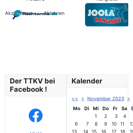
Akzeptieren
Ablehnen
Der TTKV bei
Kalender
Facebook !
<<
<
November 2023
>
Mo
Di
Mi
Do
Fr
Sa
1
2
3
4
6
7
8
9
10
11
1
13
14
15
16
17
18
1