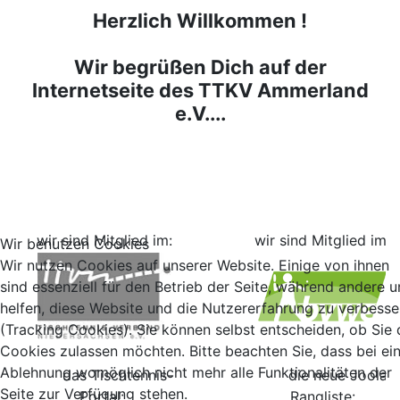
Herzlich Willkommen !
Wir begrüßen Dich auf der
Internetseite des TTKV Ammerland
e.V....
wir sind Mitglied im:
wir sind Mitglied im:
Wir benutzen Cookies
Wir nutzen Cookies auf unserer Website. Einige von ihnen
sind essenziell für den Betrieb der Seite, während andere u
helfen, diese Website und die Nutzererfahrung zu verbesse
(Tracking Cookies). Sie können selbst entscheiden, ob Sie 
Cookies zulassen möchten. Bitte beachten Sie, dass bei ei
Ablehnung womöglich nicht mehr alle Funktionalitäten der
das Tischtennis-
die neue Joola
Seite zur Verfügung stehen.
Portal:
Rangliste: