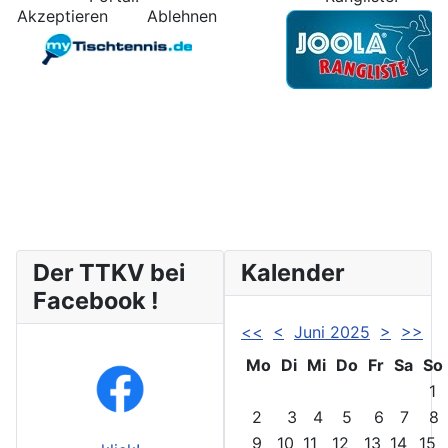
Akzeptieren
Ablehnen
Der TTKV bei
Kalender
Facebook !
<<
<
Juni 2025
>
>>
Mo
Di
Mi
Do
Fr
Sa
So
1
2
3
4
5
6
7
8
9
10
11
12
13
14
15