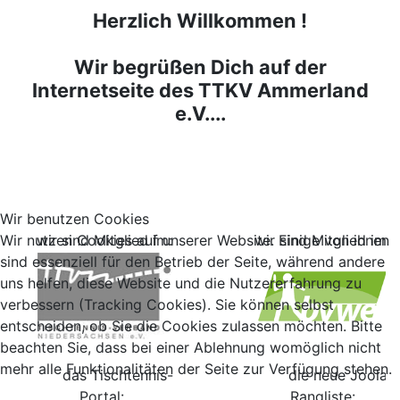
Herzlich Willkommen !
Wir begrüßen Dich auf der
Internetseite des TTKV Ammerland
e.V....
Wir benutzen Cookies
Wir nutzen Cookies auf unserer Website. Einige von ihnen
wir sind Mitglied im:
wir sind Mitglied im:
sind essenziell für den Betrieb der Seite, während andere
uns helfen, diese Website und die Nutzererfahrung zu
verbessern (Tracking Cookies). Sie können selbst
entscheiden, ob Sie die Cookies zulassen möchten. Bitte
beachten Sie, dass bei einer Ablehnung womöglich nicht
mehr alle Funktionalitäten der Seite zur Verfügung stehen.
das Tischtennis-
die neue Joola
Portal:
Rangliste: