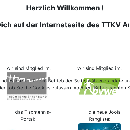
Herzlich Willkommen !
ich auf der Internetseite des TTKV Am
wir sind Mitglied im:
wir sind Mitglied im:
ind essenziell für den Betrieb der Seite, während andere u
den, ob Sie die Cookies zulassen möchten. Bitte beachten S
das Tischtennis-
die neue Joola
Portal:
Rangliste: