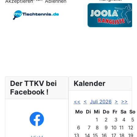
Akzeptieren
Ablehnen
Der TTKV bei
Kalender
Facebook !
<<
<
Juli 2026
>
>>
Mo
Di
Mi
Do
Fr
Sa
So
1
2
3
4
5
6
7
8
9
10
11
12
13
14
15
16
17
18
19