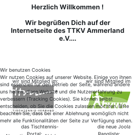
Herzlich Willkommen !
Wir begrüßen Dich auf der
Internetseite des TTKV Ammerland
e.V....
Wir benutzen Cookies
Wir nutzen Cookies auf unserer Website. Einige von ihnen
wir sind Mitglied im:
wir sind Mitglied im:
sind essenziell für den Betrieb der Seite, während andere
uns helfen, diese Website und die Nutzererfahrung zu
verbessern (Tracking Cookies). Sie können selbst
entscheiden, ob Sie die Cookies zulassen möchten. Bitte
beachten Sie, dass bei einer Ablehnung womöglich nicht
mehr alle Funktionalitäten der Seite zur Verfügung stehen.
das Tischtennis-
die neue Joola
Portal:
Rangliste: