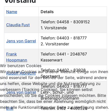
Vorstand
Name
Details
Telefon: 04458 - 8309152
Claudia Fust
1. Vorsitzende
Telefon: 04403 - 818777
Jens von Garrel
2. Vorsitzender
Frank
Telefon: 0441 - 2048767
Hoopmann
Kassenwart
Wir benutzen Cookies
Telefon: 04402 - 82928
Wir nutzen Cookies auf unserer Website. Einige von ihnen
Rudolf Albrecht
Sportwart
sind essenziell für den Betrieb der Seite, während andere
uns helfen, diese Website und die Nutzererfahrung zu
Telefon: 04403 - 818777
verbessern (Tracking Cookies). Sie können selbst
Jens von Garrel
Lehr-, Schul-, und
entscheiden, ob Sie die Cookies zulassen möchten. Bitte
Breitensportobmann
beachten Sie, dass bei einer Ablehnung womöglich nicht
mehr alle Funktionalitäten der Seite zur Verfügung stehen.
Erik
Telefon: 0162 - 4460526