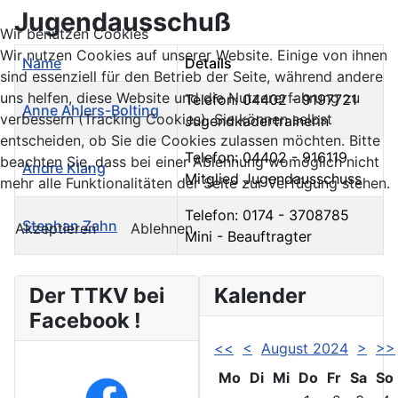
Jugendausschuß
Wir benutzen Cookies
Wir nutzen Cookies auf unserer Website. Einige von ihnen
Name
Details
sind essenziell für den Betrieb der Seite, während andere
uns helfen, diese Website und die Nutzererfahrung zu
Telefon: 04402 - 9197721
Anne Ahlers-Bolting
verbessern (Tracking Cookies). Sie können selbst
Jugendkadertrainerin
entscheiden, ob Sie die Cookies zulassen möchten. Bitte
Telefon: 04402 - 916119
beachten Sie, dass bei einer Ablehnung womöglich nicht
Andre Klang
Mitglied Jugendausschuss
mehr alle Funktionalitäten der Seite zur Verfügung stehen.
Telefon: 0174 - 3708785
Stephan Zahn
Akzeptieren
Ablehnen
Mini - Beauftragter
Kontakte,
Der TTKV bei
Kalender
Facebook !
<<
<
August 2024
>
>>
Mo
Di
Mi
Do
Fr
Sa
So