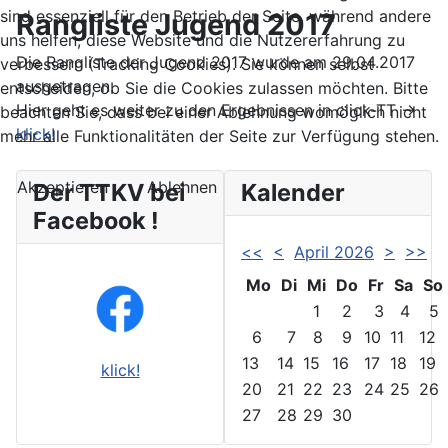
sind essenziell für den Betrieb der Seite, während andere
Rangliste Jugend 2017
uns helfen, diese Website und die Nutzererfahrung zu
Die Rangliste der Jugend 2017 wurde am 29.04.2017
verbessern (Tracking Cookies). Sie können selbst
ausgetragen.
entscheiden, ob Sie die Cookies zulassen möchten. Bitte
Hier geht es weiter zu den Ergebnissen in click-TT ->
beachten Sie, dass bei einer Ablehnung womöglich nicht
klick!
mehr alle Funktionalitäten der Seite zur Verfügung stehen.
Akzeptieren
Ablehnen
Der TTKV bei
Kalender
Facebook !
<<
<
April 2026
>
>>
Mo
Di
Mi
Do
Fr
Sa
So
1
2
3
4
5
6
7
8
9
10
11
12
13
14
15
16
17
18
19
klick!
20
21
22
23
24
25
26
27
28
29
30