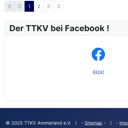
1
2
Der TTKV bei Facebook !
klick!
© 2025 TTKV Ammerland e.V. / -
Sitemap
- / -
Imp