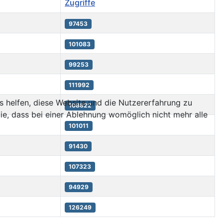
Zugriffe
97453
101083
99253
111992
ns helfen, diese Website und die Nutzererfahrung zu
108622
ie, dass bei einer Ablehnung womöglich nicht mehr alle
101011
91430
107323
94929
126249