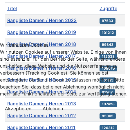
Titel
Zugriffe
Rangliste Damen / Herren 2023
97533
Rangliste Damen / Herren 2019
101212
Rangliste Damen / Herren 2018
Wir benutzen Cookies
99343
Wir nutzen Cookies auf unserer Website. Einige von ihnen
Rangliste Damen / Herren 2017
112038
sind essenziell für den Betrieb der Seite, während andere
uns helfen, diese Website und die Nutzererfahrung zu
Rangliste Damen / Herren 2016
108670
verbessern (Tracking Cookies). Sie können selbst
Rangliste Damen / Herren 2015
entscheiden, ob Sie die Cookies zulassen möchten. Bitte
101115
beachten Sie, dass bei einer Ablehnung womöglich nicht
Rangliste Damen / Herren 2014
91562
mehr alle Funktionalitäten der Seite zur Verfügung stehen.
Rangliste Damen / Herren 2013
107428
Akzeptieren
Ablehnen
Rangliste Damen / Herren 2012
95005
Rangliste Damen / Herren 2011
126312