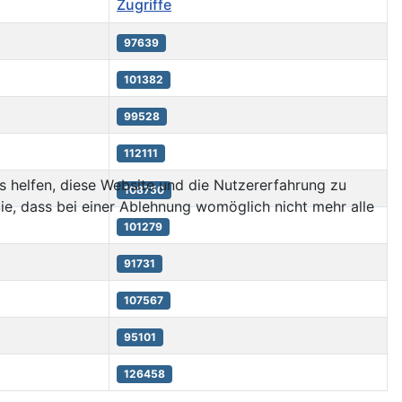
Zugriffe
97639
101382
99528
112111
ns helfen, diese Website und die Nutzererfahrung zu
108750
ie, dass bei einer Ablehnung womöglich nicht mehr alle
101279
91731
107567
95101
126458