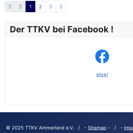
1
2
Der TTKV bei Facebook !
klick!
© 2025 TTKV Ammerland e.V. / -
Sitemap
- / -
Imp