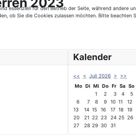
erren 2023
ind essenziell für den Betrieb der Seite, während andere u
den, ob Sie die Cookies zulassen möchten. Bitte beachten S
Kalender
<<
<
Juli 2026
>
>>
Mo
Di
Mi
Do
Fr
Sa
So
1
2
3
4
5
6
7
8
9
10
11
12
13
14
15
16
17
18
19
20
21
22
23
24
25
26
27
28
29
30
31