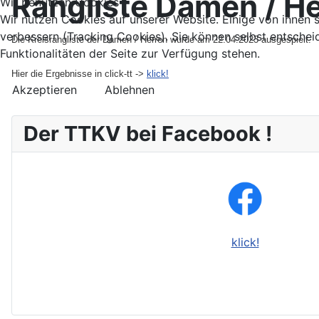
Rangliste Damen / H
Wir benutzen Cookies
Wir nutzen Cookies auf unserer Website. Einige von ihnen s
verbessern (Tracking Cookies). Sie können selbst entschei
Die Kreisrangliste der Damen / Herren wurde am 22.04.2023 ausgespielt.
Funktionalitäten der Seite zur Verfügung stehen.
Hier die Ergebnisse in click-tt ->
klick!
Akzeptieren
Ablehnen
Der TTKV bei Facebook !
klick!