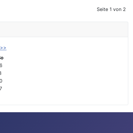
Seite 1 von 2
>>
So
6
3
0
7