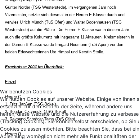
Günter Norder (TSG Westerstede), im vergangenen Jahr noch
Vizemeister, setzte sich diesmal in der Herren-E-Klasse durch und
verwies Ulrich Münch (TuS Ofen) und Walter Bodenhausen (TSG
Westerstede) auf die Plätze. Die Herren E-Klasse war in diesem Jahr
auch die größte Kokurrenz mit insgesamt 11 Akteuren. Kreismeisterin in
der Damen-B-Klasse wurde Irmgard Neumann (TuS Apen) vor den
beiden Edewechterinnen Ute Himpsl und Kerstin Stolle.
Ergebnisse 2004 im Überblick:
Einzel
Wir benutzen Cookies
Herren C
Wir nutzen Cookies auf unserer Website. Einige von ihnen 
1. Fritz Janßen (TSG Bokel)
essenziell für den Betrieb der Seite, während andere uns
2. Bogdan Czarnecki (TSG Bokel)
helfen, diese Website und die Nutzererfahrung zu verbesse
3. Raimund Schröder Tams (TuS Ofen)
(Tracking Cookies). Sie können selbst entscheiden, ob Sie 
Cookies zulassen möchten. Bitte beachten Sie, dass bei ei
Herren D
Ablehnung womöglich nicht mehr alle Funktionalitäten der