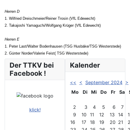
Herren D
1. Wilfried Dreischmeier/Reiner Trosin (VfL Edewecht)
2. Takajoshi Yamaguchi/Wolfgang Krüger (VfL Edewecht)
Herren E
1. Peter Last/Walter Bodenhausen (TSG Husbäke/TSG Westerstede)
2. Günter Norder/Valerie Feist( TSG Westerstede)
Der TTKV bei
Kalender
Facebook !
<<
<
September 2024
>
Mo
Di
Mi
Do
Fr
Sa
2
3
4
5
6
7
klick!
9
10
11
12
13
14
16
17
18
19
20
21
23
24
25
26
27
28