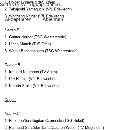
1. Holger Gronwald (tuS Ofen)
Seite zur Verfügung stehen.
2. Takajoshi Yamaguchi (VfL Edewecht)
3. Wolfgang Krüger (VfL Edewecht)
Akzeptieren
Ablehnen
Herren E
1. Günter Norder (TSG Westerstede)
2. Ulrich Münch (TuS Ofen)
3. Walter Bodenhausen (TSG Westerstede)
Damen B
1. Irmgard Neumann (TV Apen)
2. Ute Himpsl (VfL Edewecht)
3. Kerstin Stolle (VfL Edewecht)
Doppel
Herren C
1. Fritz Janßen/Bogdan Czarnecki (TSG Bokel)
2. Raimund Schröder-Tams/Carsten Weber (TV Metjendorf)