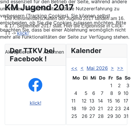
sind essenziell für den Betrieb der Seite, während andere
KM Jugend 2017
uns helfen, diese Website und die Nutzererfahrung zu
verbessern (Tracking Cookies). Sie können selbst
Die Kreismeisterschaften der Jugend 2017 fanden am 16.
entscheiden, ob Sie die Cookies zulassen möchten. Bitte
& 17. September 2017 statt. Hier die Ergebnisse in Click-
beachten Sie, dass bei einer Ablehnung womöglich nicht
klick!
TT ->
mehr alle Funktionalitäten der Seite zur Verfügung stehen.
Der TTKV bei
Kalender
Akzeptieren
Ablehnen
Facebook !
<<
<
Mai 2026
>
>>
Mo
Di
Mi
Do
Fr
Sa
So
1
2
3
4
5
6
7
8
9
10
11
12
13
14
15
16
17
klick!
18
19
20
21
22
23
24
25
26
27
28
29
30
31