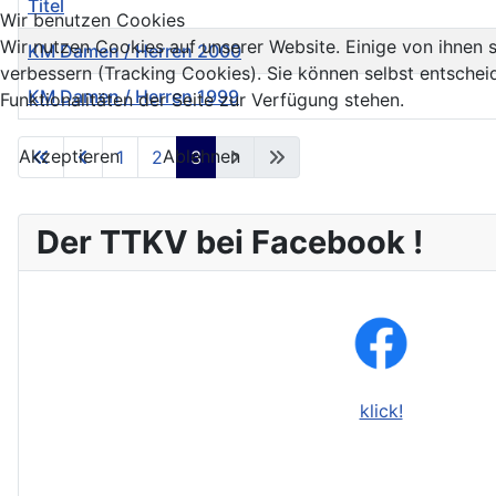
Titel
Wir benutzen Cookies
Wir nutzen Cookies auf unserer Website. Einige von ihnen s
KM Damen / Herren 2000
verbessern (Tracking Cookies). Sie können selbst entschei
KM Damen / Herren 1999
Funktionalitäten der Seite zur Verfügung stehen.
Beiträge
Akzeptieren
Ablehnen
1
2
3
Der TTKV bei Facebook !
klick!