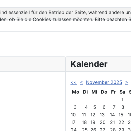
ind essenziell für den Betrieb der Seite, während andere u
den, ob Sie die Cookies zulassen möchten. Bitte beachten S
Kalender
<<
<
November 2025
>
Mo
Di
Mi
Do
Fr
Sa
1
3
4
5
6
7
8
10
11
12
13
14
15
1
17
18
19
20
21
22
2
24
25
26
27
28
29
3