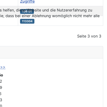
Zugriffe
ns helfen, diese Website und die Nutzererfahrung zu
136131
ie, dass bei einer Ablehnung womöglich nicht mehr alle
113304
Seite 3 von 3
>>
So
2
9
6
3
0