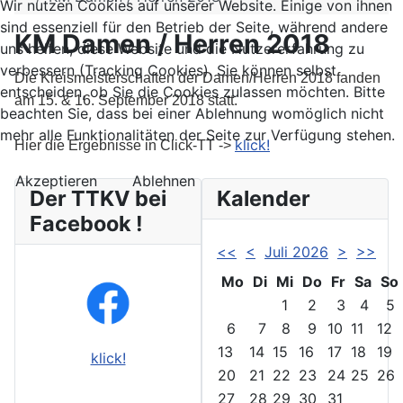
Wir nutzen Cookies auf unserer Website. Einige von ihnen
sind essenziell für den Betrieb der Seite, während andere
KM Damen / Herren 2018
uns helfen, diese Website und die Nutzererfahrung zu
verbessern (Tracking Cookies). Sie können selbst
Die Kreismeisterschaften der Damen/Herren 2018 fanden
entscheiden, ob Sie die Cookies zulassen möchten. Bitte
am 15. & 16. September 2018 statt.
beachten Sie, dass bei einer Ablehnung womöglich nicht
mehr alle Funktionalitäten der Seite zur Verfügung stehen.
klick!
Hier die Ergebnisse in Click-TT ->
Akzeptieren
Ablehnen
Der TTKV bei
Kalender
Facebook !
<<
<
Juli 2026
>
>>
Mo
Di
Mi
Do
Fr
Sa
So
1
2
3
4
5
6
7
8
9
10
11
12
13
14
15
16
17
18
19
klick!
20
21
22
23
24
25
26
27
28
29
30
31