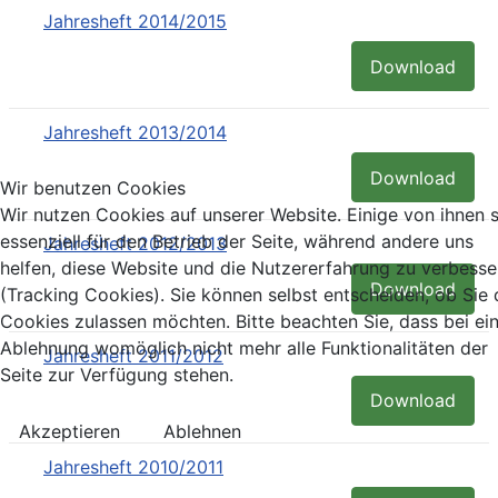
Jahresheft 2014/2015
Download
Jahresheft 2013/2014
Download
Wir benutzen Cookies
Wir nutzen Cookies auf unserer Website. Einige von ihnen 
essenziell für den Betrieb der Seite, während andere uns
Jahresheft 2012/2013
helfen, diese Website und die Nutzererfahrung zu verbesse
Download
(Tracking Cookies). Sie können selbst entscheiden, ob Sie 
Cookies zulassen möchten. Bitte beachten Sie, dass bei ei
Ablehnung womöglich nicht mehr alle Funktionalitäten der
Jahresheft 2011/2012
Seite zur Verfügung stehen.
Download
Akzeptieren
Ablehnen
Jahresheft 2010/2011