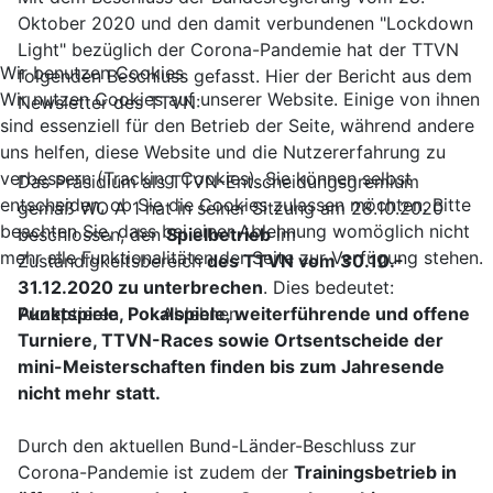
Oktober 2020 und den damit verbundenen "Lockdown
Light" bezüglich der Corona-Pandemie hat der TTVN
Wir benutzen Cookies
folgenden Beschluss gefasst. Hier der Bericht aus dem
Wir nutzen Cookies auf unserer Website. Einige von ihnen
Newsletter des TTVN:
sind essenziell für den Betrieb der Seite, während andere
uns helfen, diese Website und die Nutzererfahrung zu
verbessern (Tracking Cookies). Sie können selbst
Das Präsidium als TTVN-Entscheidungsgremium
entscheiden, ob Sie die Cookies zulassen möchten. Bitte
gemäß WO A 1 hat in seiner Sitzung am 28.10.2020
beachten Sie, dass bei einer Ablehnung womöglich nicht
beschlossen, den
Spielbetrieb
im
mehr alle Funktionalitäten der Seite zur Verfügung stehen.
Zuständigkeitsbereich
des TTVN vom 30.10.-
31.12.2020 zu unterbrechen
. Dies bedeutet:
Akzeptieren
Ablehnen
Punktspiele, Pokalspiele, weiterführende und offene
Turniere, TTVN-Races sowie Ortsentscheide der
mini-Meisterschaften finden bis zum Jahresende
nicht mehr statt.
Durch den aktuellen Bund-Länder-Beschluss zur
Corona-Pandemie ist zudem der
Trainingsbetrieb in