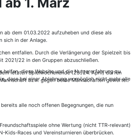
 ab 1. März
on ab dem 01.03.2022 aufzuheben und diese als
 sich in der Anlage.
en entfallen. Durch die Verlängerung der Spielzeit bis
it 2021/22 in den Gruppen abzuschließen.
ns helfen, diese Website und die Nutzererfahrung zu
em letzten Spielwochenende (23./24. April) dürfen
ie, dass bei einer Ablehnung womöglich nicht mehr alle
e Mannschaft bzw. gegen beide Mannschaften gewertet.
e bereits alle noch offenen Begegnungen, die nun
 Freundschaftsspiele ohne Wertung (nicht TTR-relevant)
VN-Kids-Races und Vereinsturnieren überbrücken.