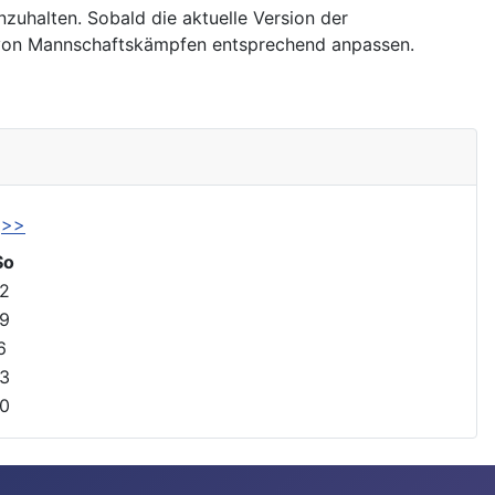
uhalten. Sobald die aktuelle Version der
g von Mannschaftskämpfen entsprechend anpassen.
>>
So
2
9
6
3
0