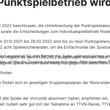
unktspielbetrieb wird
2.2022 beschlossen, die Unterbrechung der Punktspielsais
sowie die Entscheidungen zum Individualspielbetrieb finden
01.12.2021 bis 28.02.2022 sind bis zu neun Punktspielwoch
2 acht Spielwochenenden, um die Einfachrunde der Spielze
ind essenziell für den Betrieb der Seite, während andere u
wie möglich ab dem 01.03.2022 ausgetragen werden. Nach d
den, ob Sie die Cookies zulassen möchten. Bitte beachten S
tragene Spiele werden dann kampflos gegen die betroffen
finden.
de finden sich im jeweiligen Gruppenspielplan der Rückrund
 alle Spiele der Vorrunde absolviert haben, empfehlen wir,
ie Zeit zudem sehr gut mit der Teilnahme an TTVN-Races, TT