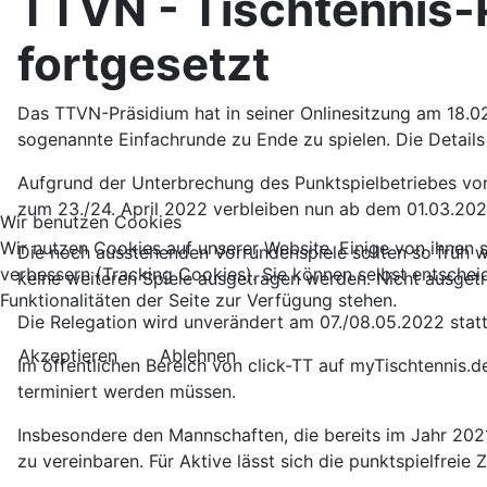
TTVN - Tischtennis-P
fortgesetzt
Das TTVN-Präsidium hat in seiner Onlinesitzung am 18.0
sogenannte Einfachrunde zu Ende zu spielen. Die Details 
Aufgrund der Unterbrechung des Punktspielbetriebes vom 
zum 23./24. April 2022 verbleiben nun ab dem 01.03.202
Wir benutzen Cookies
Wir nutzen Cookies auf unserer Website. Einige von ihnen s
Die noch ausstehenden Vorrundenspiele sollten so früh 
verbessern (Tracking Cookies). Sie können selbst entschei
keine weiteren Spiele ausgetragen werden. Nicht ausge
Funktionalitäten der Seite zur Verfügung stehen.
Die Relegation wird unverändert am 07./08.05.2022 statt
Akzeptieren
Ablehnen
Im öffentlichen Bereich von click-TT auf myTischtennis.
terminiert werden müssen.
Insbesondere den Mannschaften, die bereits im Jahr 2021
zu vereinbaren. Für Aktive lässt sich die punktspielfre