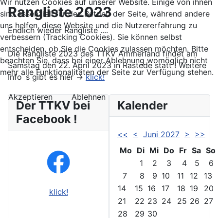
Wir nutzen Cookies auf unserer Website. Einige von ihnen
Rangliste 2023
sind essenziell für den Betrieb der Seite, während andere
uns helfen, diese Website und die Nutzererfahrung zu
Endlich wieder Rangliste ....
verbessern (Tracking Cookies). Sie können selbst
entscheiden, ob Sie die Cookies zulassen möchten. Bitte
Die Rangliste 2023 des TTKV Ammerland findet am
beachten Sie, dass bei einer Ablehnung womöglich nicht
Samstag den 22. April 2023 in Rastede statt ! Weitere
mehr alle Funktionalitäten der Seite zur Verfügung stehen.
Info´s gibt es hier ->
klick!
Akzeptieren
Ablehnen
Der TTKV bei
Kalender
Facebook !
<<
<
Juni 2027
>
>>
Mo
Di
Mi
Do
Fr
Sa
So
1
2
3
4
5
6
7
8
9
10
11
12
13
14
15
16
17
18
19
20
klick!
21
22
23
24
25
26
27
28
29
30