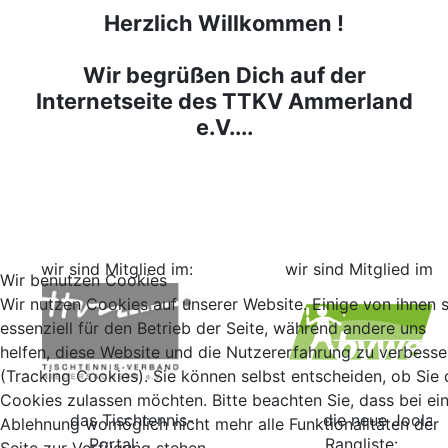
Herzlich Willkommen !
Wir begrüßen Dich auf der
Internetseite des TTKV Ammerland
e.V....
wir sind Mitglied im:
wir sind Mitglied im:
Wir benutzen Cookies
Wir nutzen Cookies auf unserer Website. Einige von ihnen 
essenziell für den Betrieb der Seite, während andere uns
helfen, diese Website und die Nutzererfahrung zu verbesse
(Tracking Cookies). Sie können selbst entscheiden, ob Sie 
Cookies zulassen möchten. Bitte beachten Sie, dass bei ei
das Tischtennis-
die neue Joola
Ablehnung womöglich nicht mehr alle Funktionalitäten der
Portal:
Rangliste:
Seite zur Verfügung stehen.