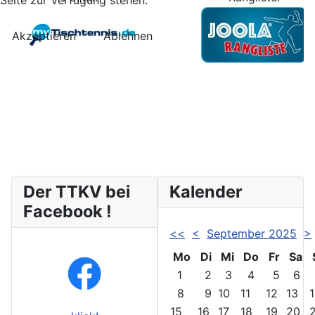
Akzeptieren
Ablehnen
Der TTKV bei
Kalender
Facebook !
<<
<
September 2025
>
Mo
Di
Mi
Do
Fr
Sa
1
2
3
4
5
6
8
9
10
11
12
13
15
16
17
18
19
20