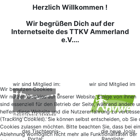
Herzlich Willkommen !
Wir begrüßen Dich auf der
Internetseite des TTKV Ammerland
e.V....
wir sind Mitglied im:
wir sind Mitglied im:
Wir benutzen Cookies
Wir nutzen Cookies auf unserer Website. Einige von ihnen
sind essenziell für den Betrieb der Seite, während andere u
helfen, diese Website und die Nutzererfahrung zu verbesse
(Tracking Cookies). Sie können selbst entscheiden, ob Sie 
Cookies zulassen möchten. Bitte beachten Sie, dass bei ei
das Tischtennis-
die neue Joola
Ablehnung womöglich nicht mehr alle Funktionalitäten der
Portal:
Rangliste: