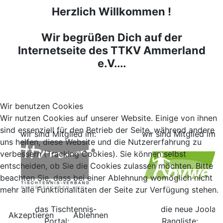
Herzlich Willkommen !
Wir begrüßen Dich auf der
Internetseite des TTKV Ammerland
e.V....
Wir benutzen Cookies
Wir nutzen Cookies auf unserer Website. Einige von ihnen
sind essenziell für den Betrieb der Seite, während andere
wir sind Mitglied im:
wir sind Mitglied im:
uns helfen, diese Website und die Nutzererfahrung zu
verbessern (Tracking Cookies). Sie können selbst
entscheiden, ob Sie die Cookies zulassen möchten. Bitte
beachten Sie, dass bei einer Ablehnung womöglich nicht
mehr alle Funktionalitäten der Seite zur Verfügung stehen.
das Tischtennis-
die neue Joola
Akzeptieren
Ablehnen
Portal:
Rangliste: